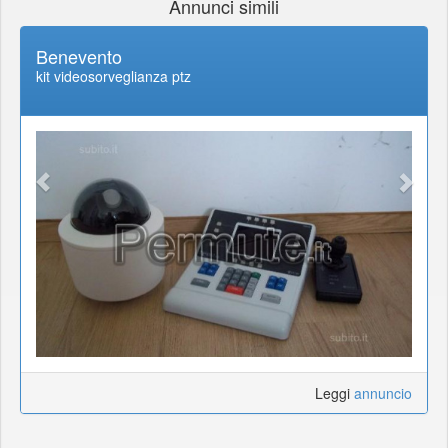
Annunci simili
Benevento
kit videosorveglianza ptz
Leggi
annuncio