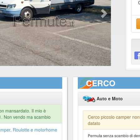
CERCO
Auto e Moto
on mansardato. Il mio è
01. Non vendo ma scambio
Cerco piccolo camper non
datato
mper, Roulotte e motorhome
Permuta senza scambio di dena