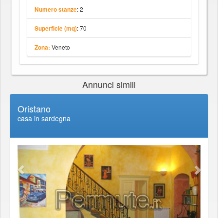
: 2
Numero stanze
: 70
Superficie (mq)
Veneto
Zona:
Annunci simili
Oristano
casa in sardegna