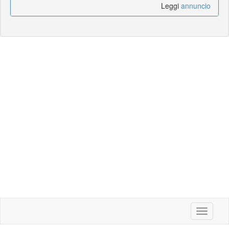
Leggi
annuncio
Toggle
navigati