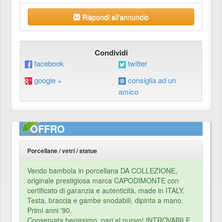
Rispondi all'annuncio
Condividi
facebook
twitter
google +
consiglia ad un
amico
OFFRO
Porcellane / vetri / statue
Vendo bambola in porcellana DA COLLEZIONE,
originale prestigiosa marca CAPODIMONTE con
certificato di garanzia e autenticità, made in ITALY.
Testa, braccia e gambe snodabili, dipinta a mano.
Primi anni '90.
Conservata benissimo, pari al nuovo! INTROVABILE