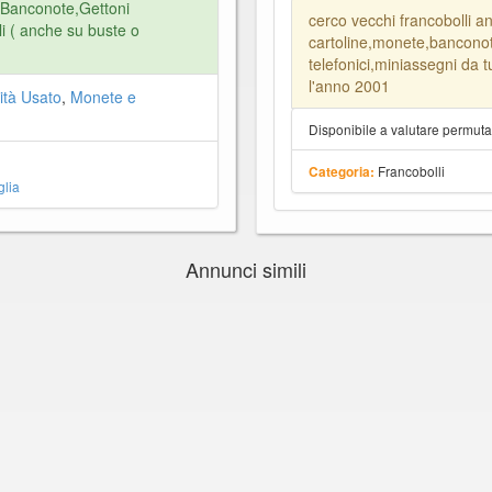
Banconote,Gettoni
cerco vecchi francobolli a
li ( anche su buste o
cartoline,monete,banconot
telefonici,miniassegni da 
l'anno 2001
ità Usato
,
Monete e
Disponibile a valutare permut
Francobolli
Categoria:
lia
Annunci simili