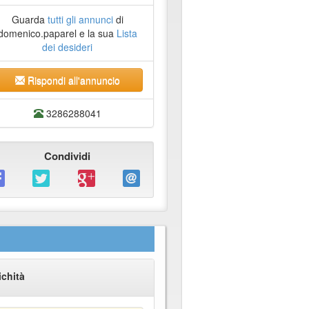
Guarda
tutti gli annunci
di
domenico.paparel e la sua
Lista
dei desideri
Rispondi all'annuncio
3286288041
Condividi
ichità