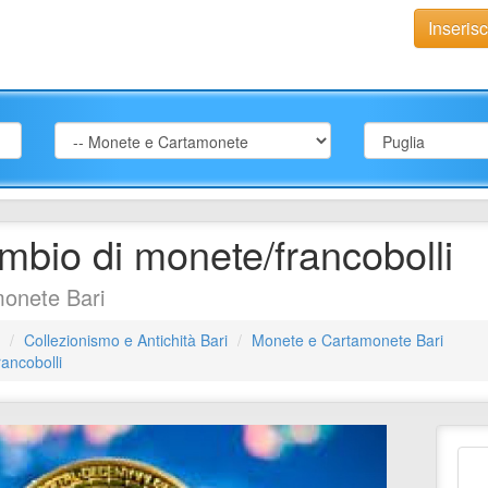
Inseris
bio di monete/francobolli
onete Bari
Collezionismo e Antichità Bari
Monete e Cartamonete Bari
ancobolli