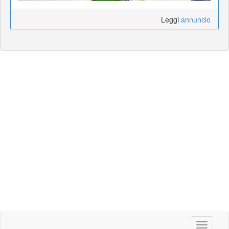
Leggi
annuncio
Toggle