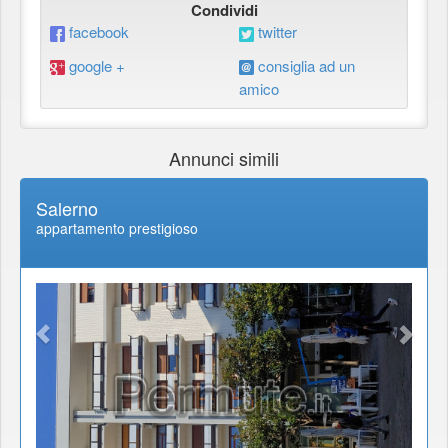
Condividi
facebook
twitter
google +
consiglia ad un
amico
Annunci simili
Salerno
appartamento prestigioso