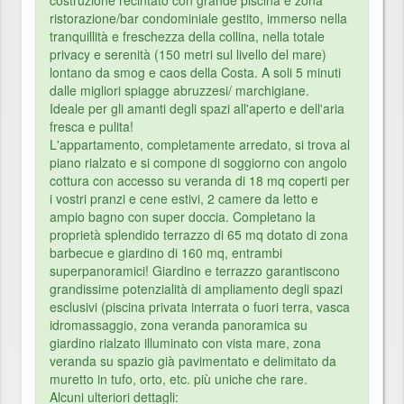
costruzione recintato con grande piscina e zona
ristorazione/bar condominiale gestito, immerso nella
tranquillità e freschezza della collina, nella totale
privacy e serenità (150 metri sul livello del mare)
lontano da smog e caos della Costa. A soli 5 minuti
dalle migliori spiagge abruzzesi/ marchigiane.
Ideale per gli amanti degli spazi all'aperto e dell'aria
fresca e pulita!
L'appartamento, completamente arredato, si trova al
piano rialzato e si compone di soggiorno con angolo
cottura con accesso su veranda di 18 mq coperti per
i vostri pranzi e cene estivi, 2 camere da letto e
ampio bagno con super doccia. Completano la
proprietà splendido terrazzo di 65 mq dotato di zona
barbecue e giardino di 160 mq, entrambi
superpanoramici! Giardino e terrazzo garantiscono
grandissime potenzialità di ampliamento degli spazi
esclusivi (piscina privata interrata o fuori terra, vasca
idromassaggio, zona veranda panoramica su
giardino rialzato illuminato con vista mare, zona
veranda su spazio già pavimentato e delimitato da
muretto in tufo, orto, etc. più uniche che rare.
Alcuni ulteriori dettagli: