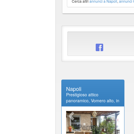
Cerca altri
annunci a Napoli
,
annunci
Napoli
Prestigioso attico
panoramico, Vomero alto, in
prossimità della stazione
della metropolitana