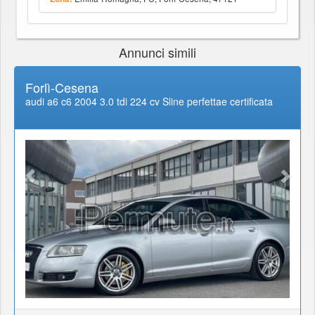
Annunci simili
Forlì-Cesena
audi a6 c6 2004 3.0 tdi 224 cv Sline perfettae certificata