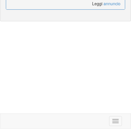
Leggi
annuncio
Toggle
navigati