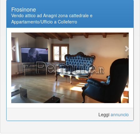
Frosinone
Vendo attico ad Anagni zona cattedrale e
Appartamento/Ufficio a Colleferro
Leggi
annuncio