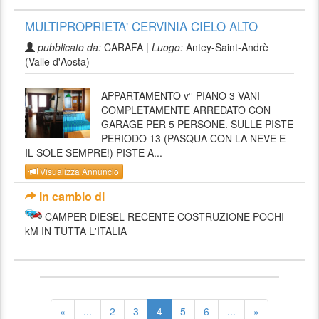
MULTIPROPRIETA' CERVINIA CIELO ALTO
pubblicato da:
CARAFA |
Luogo:
Antey-Saint-Andrè
(Valle d'Aosta)
APPARTAMENTO v° PIANO 3 VANI
COMPLETAMENTE ARREDATO CON
GARAGE PER 5 PERSONE. SULLE PISTE
PERIODO 13 (PASQUA CON LA NEVE E
IL SOLE SEMPRE!) PISTE A...
Visualizza Annuncio
In cambio di
CAMPER DIESEL RECENTE COSTRUZIONE POCHI
kM IN TUTTA L'ITALIA
«
...
2
3
4
5
6
...
»