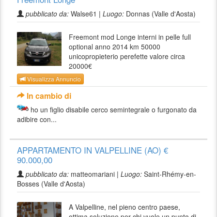
pubblicato da:
Walse61 |
Luogo:
Donnas (Valle d'Aosta)
Freemont mod Longe interni in pelle full
optional anno 2014 km 50000
unicopropieterio perefette valore circa
20000€
Visualizza Annuncio
In cambio di
ho un figlio disabile cerco semintegrale o furgonato da
adibire con...
APPARTAMENTO IN VALPELLINE (AO) €
90.000,00
pubblicato da:
matteomariani |
Luogo:
Saint-Rhémy-en-
Bosses (Valle d'Aosta)
A Valpelline, nel pieno centro paese,
ottima soluzione per chi vuole un punto di