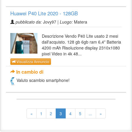
Huawei P40 Lite 2020 - 128GB
pubblicato da:
Jovy97 |
Luogo:
Matera
Descrizione Vendo P40 Lite usato 2 mesi
dall'acquisto. 128 gb 6gb ram 6,4" Batteria
4200 mAh Risoluzione display 2310x1080
pixel Video in 4k 48...
Visualizza Annuncio
In cambio di
Valuto scambio smartphone!
«
1
2
3
4
5
...
»