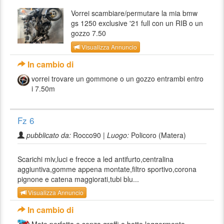
Vorrei scambiare/permutare la mia bmw
gs 1250 exclusive '21 full con un RIB o un
gozzo 7.50
Visualizza Annuncio
In cambio di
vorrei trovare un gommone o un gozzo entrambi entro
i 7.50m
Fz 6
pubblicato da:
Rocco90 |
Luogo:
Policoro (Matera)
Scarichi miv,luci e frecce a led antifurto,centralina
aggiuntiva,gomme appena montate,filtro sportivo,corona
pignone e catena maggiorati,tubi blu...
Visualizza Annuncio
In cambio di
Moto perfetta e senza graffi o botte,leggermente