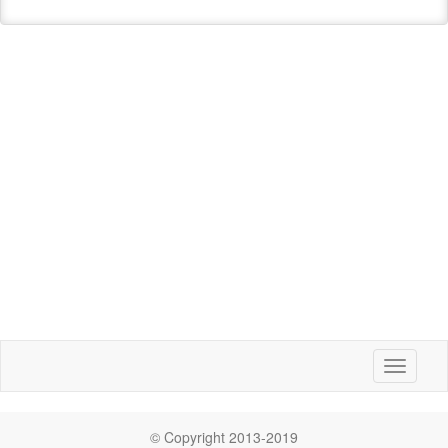
Toggle
navigati
© Copyright 2013-2019