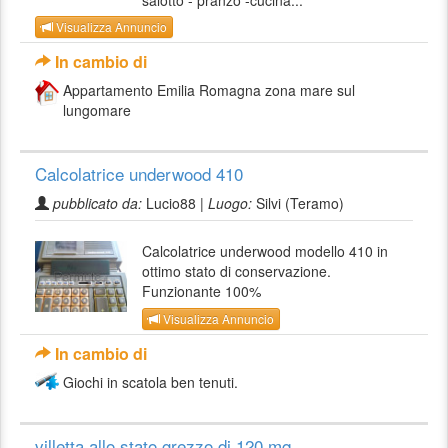
salotto - pranzo -cucina...
Visualizza Annuncio
In cambio di
Appartamento Emilia Romagna zona mare sul
lungomare
Calcolatrice underwood 410
pubblicato da:
Lucio88 |
Luogo:
Silvi (Teramo)
Calcolatrice underwood modello 410 in
ottimo stato di conservazione.
Funzionante 100%
Visualizza Annuncio
In cambio di
Giochi in scatola ben tenuti.
villetta allo stato grezzo di 120 mq